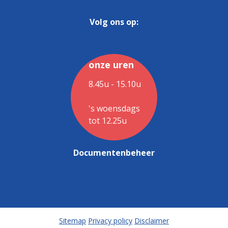
Volg ons op:
onze uren
8.45u - 15.10u
's woensdags
tot 12.25u
Documentenbeheer
Sitemap
Privacy policy
Disclaimer