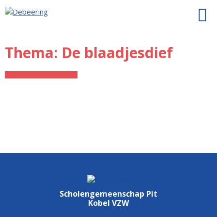
Thema: De blaadjesdief
Scholengemeenschap Pit
Kobel VZW